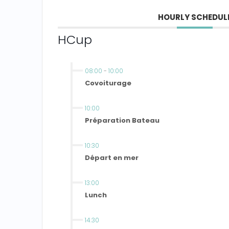
HOURLY SCHEDUL
HCup
08:00
-
10:00
Covoiturage
10:00
Préparation Bateau
10:30
Départ en mer
13:00
Lunch
14:30