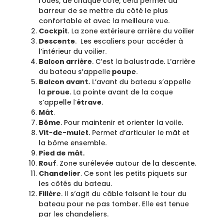
roues, de chaque côté, cela permet au
barreur de se mettre du côté le plus
confortable et avec la meilleure vue.
Cockpit
. La zone extérieure arrière du voilier
Descente
. Les escaliers pour accéder à
l’intérieur du voilier.
Balcon arrière
. C’est la balustrade. L’arrière
du bateau s’appelle
poupe
.
Balcon avant.
L’avant du bateau s’appelle
la
proue
. La pointe avant de la coque
s’appelle l’
étrave
.
Mât
.
Bôme
. Pour maintenir et orienter la voile.
Vit-de-mulet
. Permet d’articuler le mât et
la bôme ensemble.
Pied de mât.
Rouf
. Zone surélevée autour de la descente.
Chandelier
. Ce sont les petits piquets sur
les côtés du bateau.
Filière
. Il s’agit du câble faisant le tour du
bateau pour ne pas tomber. Elle est tenue
par les chandeliers.