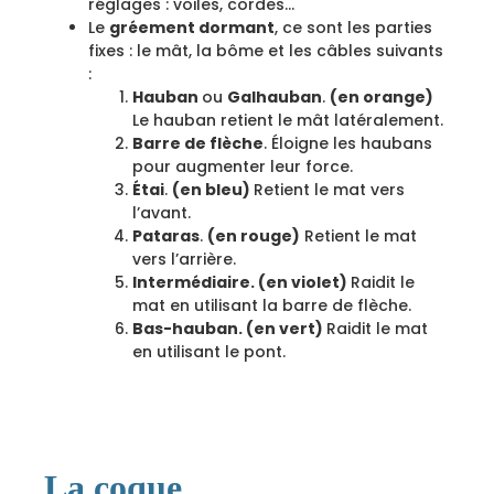
réglages : voiles, cordes…
Le
gréement dormant
, ce sont les parties
fixes : le mât, la bôme et les câbles suivants
:
Hauban
ou
Galhauban
.
(en orange)
Le hauban retient le mât latéralement.
Barre de flèche
. Éloigne les haubans
pour augmenter leur force.
Étai
.
(en bleu)
Retient le mat vers
l’avant.
Pataras
.
(en rouge)
Retient le mat
vers l’arrière.
Intermédiaire. (en violet)
Raidit le
mat en utilisant la barre de flèche.
Bas-hauban. (en vert)
Raidit le mat
en utilisant le pont.
La coque