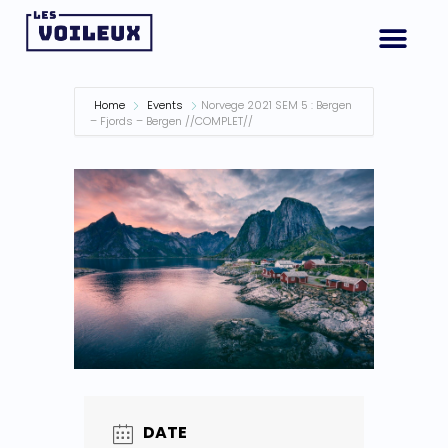
Home
Events
Norvege 2021 SEM 5 : Bergen
– Fjords – Bergen //COMPLET//
DATE